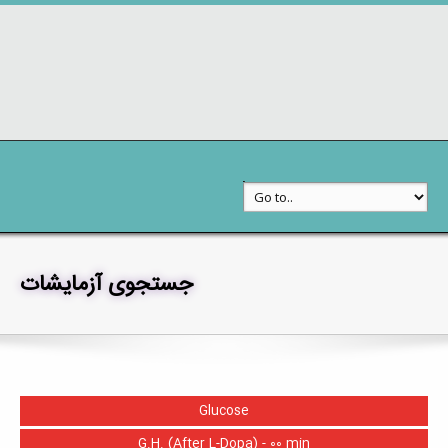
جستجوی آزمایشات
خدمات به مراجعین
جستجوی آزمایشات
Glucose
G.H. (After L-Dopa) - 00 min