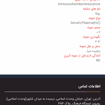
Immunochemiluminescence
نام های مشابه
روبلا
نوع نمونه
Serum/Plasma(H,E)
حجم نمونه
0.2
نگهداری نمونه
'2-8
حمل و نقل نمونه
زنجیره سرد
آمادگی لازم قبل از نمونه گیری
ND
اطلاعات تماس
آدرس: تهران، خیابان وحدت اسلامی, نرسیده به میدان شاپور(وحدت اسلامی),
روبروی ایستگاه فرهنگ, پلاک 683