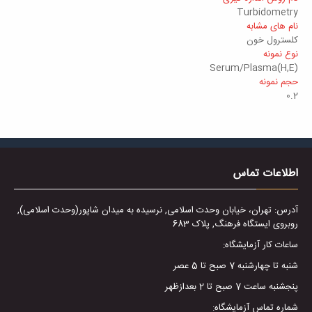
Turbidometry
نام های مشابه
كلسترول خون
نوع نمونه
Serum/Plasma(H,E)
حجم نمونه
0.2
اطلاعات تماس
آدرس: تهران، خیابان وحدت اسلامی, نرسیده به میدان شاپور(وحدت اسلامی),
روبروی ایستگاه فرهنگ, پلاک 683
ساعات کار آزمایشگاه:
شنبه تا چهارشنبه 7 صبح تا 5 عصر
پنجشنبه ساعت 7 صبح تا 2 بعدازظهر
شماره تماس آزمایشگاه: