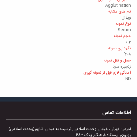
Agglutination
نام های مشابه
ويدال
نوع نمونه
Serum
حجم نمونه
0.2
نگهداری نمونه
2-8'
حمل و نقل نمونه
زنجيره سرد
آمادگی لازم قبل از نمونه گیری
ND
اطلاعات تماس
آدرس: تهران، خیابان وحدت اسلامی, نرسیده به میدان شاپور(وحدت اسلامی),
روبروی ایستگاه فرهنگ, پلاک 683