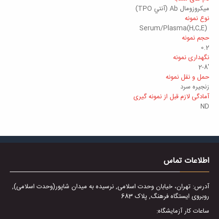
ميكروزومال Ab (آنتي TPO)
نوع نمونه
Serum/Plasma(H,C,E)
حجم نمونه
0.2
نگهداری نمونه
'2-8
حمل و نقل نمونه
زنجیره سرد
آمادگی لازم قبل از نمونه گیری
ND
اطلاعات تماس
آدرس: تهران، خیابان وحدت اسلامی, نرسیده به میدان شاپور(وحدت اسلامی),
روبروی ایستگاه فرهنگ, پلاک 683
ساعات کار آزمایشگاه: