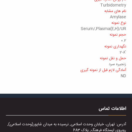
Turbidometry
نام های مشابه
Amylase
نوع نمونه
Serum/,Plasma(E,H)/UR
حجم نمونه
0.2
نگهداری نمونه
'2-8
حمل و نقل نمونه
زنجیره سرد
آمادگی لازم قبل از نمونه گیری
ND
اطلاعات تماس
آدرس: تهران، خیابان وحدت اسلامی, نرسیده به میدان شاپور(وحدت اسلامی),
روبروی ایستگاه فرهنگ, پلاک 683